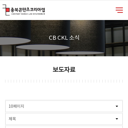
충북콘텐츠코리아랩
CB CKL 소식
보도자료
게시물 검색