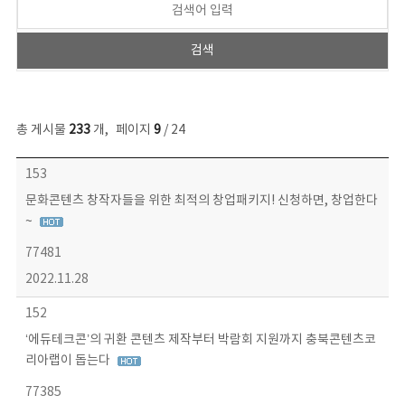
총 게시물
233
개
,
페이지
9
/ 24
보도자료 목록 - 번호, 제목, 작성자, 파일, 조회수, 작성일 정보 제공
153
문화콘텐츠 창작자들을 위한 최적의 창업패키지! 신청하면, 창업한다
~
77481
2022.11.28
152
‘에듀테크콘’의 귀환 콘텐츠 제작부터 박람회 지원까지 충북콘텐츠코
리아랩이 돕는다
77385