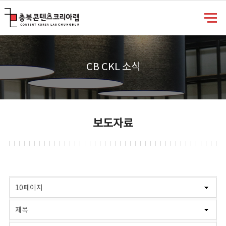
충북콘텐츠코리아랩
CB CKL 소식
보도자료
게시물 검색