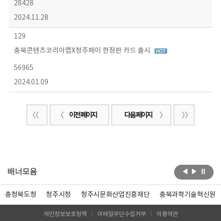
28428
2024.11.28
129
충북콘텐츠코리아랩X청주페이 한정판 카드 출시
56965
2024.01.09
이전 페이지
다음 페이지
배너모음
충청북도청
청주시청
청주시문화산업진흥재단
충북과학기술혁신원
개인정보보호정책
이메일무단수집거부
이용약관