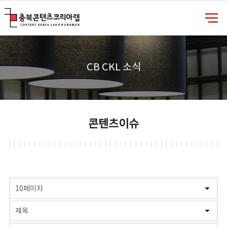
충북콘텐츠코리아랩
CB CKL 소식
콘텐츠이슈
게시물 검색