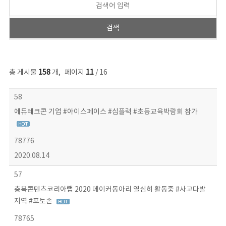
총 게시물
158
개
,
페이지
11
/ 16
콘텐츠이슈 목록 - 번호, 제목, 작성자, 파일, 조회수, 작성일 정보 제공
58
에듀테크콘 기업 #아이스페이스 #심플럭 #초등교육박람회 참가
78776
2020.08.14
57
충북콘텐츠코리아랩 2020 메이커동아리 열심히 활동중 #사고다발
지역 #포토존
78765