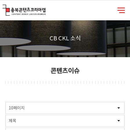
충북콘텐츠코리아랩
CB CKL 소식
콘텐츠이슈
게시물 검색