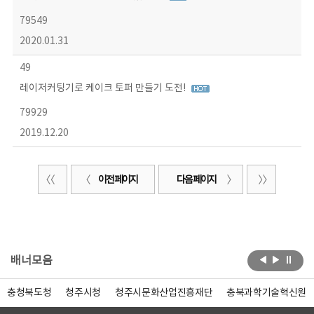
79549
2020.01.31
49
레이저커팅기로 케이크 토퍼 만들기 도전!
79929
2019.12.20
이전 페이지
다음 페이지
배너모음
충청북도청
청주시청
청주시문화산업진흥재단
충북과학기술혁신원