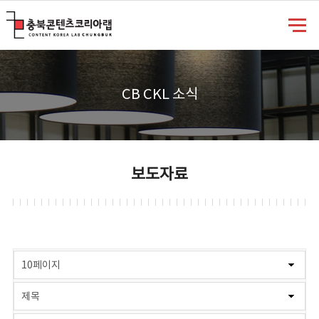
충북콘텐츠코리아랩
CB CKL 소식
보도자료
게시물 검색