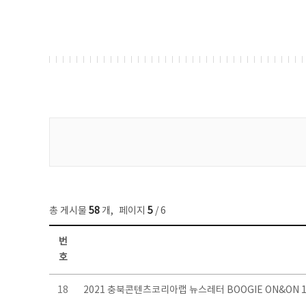
게시물 검색
총 게시물
58
개
,
페이지
5
/ 6
번
호
뉴스레터 목록 - 번호, 제목, 작성자, 파일, 조회수, 작성일 정보 제공
18
2021 충북콘텐츠코리아랩 뉴스레터 BOOGIE ON&ON 