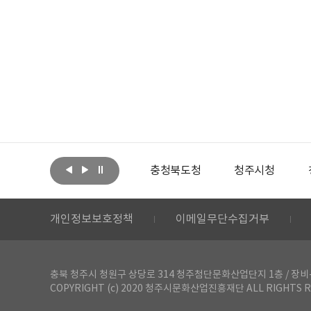
아랩
문화체육관광부
충청북도청
청주시청
개인정보보호정책
이메일무단수집거부
충북 청주시 청원구 상당로 314 청주첨단문화산업단지 1층 / 장비-공간 대여 문
COPYRIGHT (c) 2020 청주시문화산업진흥재단 ALL RIGHTS R