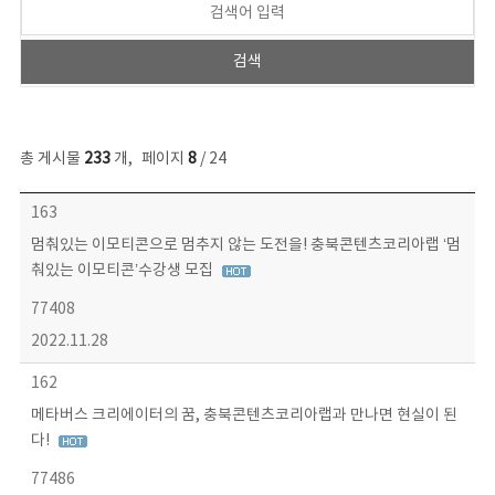
총 게시물
233
개
,
페이지
8
/ 24
보도자료 목록 - 번호, 제목, 작성자, 파일, 조회수, 작성일 정보 제공
163
멈춰있는 이모티콘으로 멈추지 않는 도전을! 충북콘텐츠코리아랩 ‘멈
춰있는 이모티콘’수강생 모집
77408
2022.11.28
162
메타버스 크리에이터의 꿈, 충북콘텐츠코리아랩과 만나면 현실이 된
다!
77486