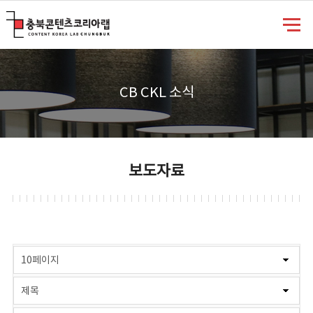
충북콘텐츠코리아랩
CB CKL 소식
보도자료
게시물 검색