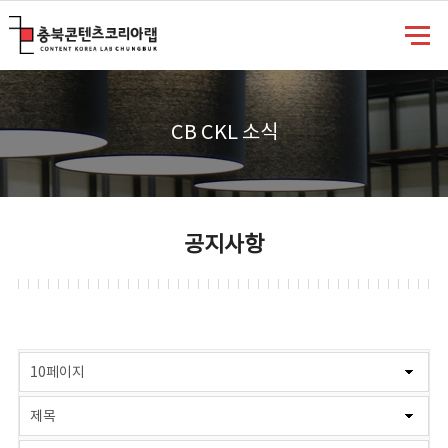
충북콘텐츠코리아랩
CB CKL 소식
공지사항
게시물 검색