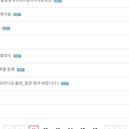
 활동중 #사고다발지역 #포토존
 워크숍
C
 발대식
랫폼 등록
라디오 출연_많은 청각 바랍니다:)