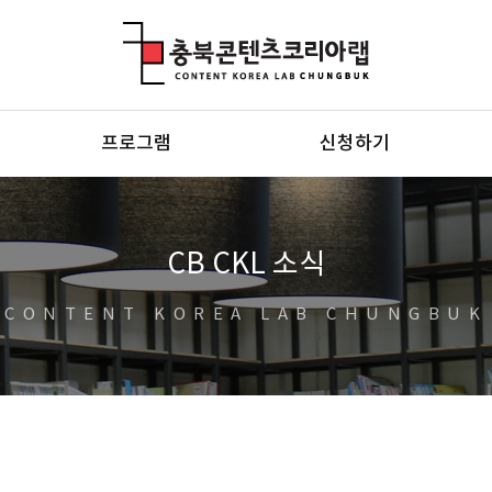
충북콘텐츠코리아랩
프로그램
신청하기
CB CKL 소식
CONTENT KOREA LAB CHUNGBUK