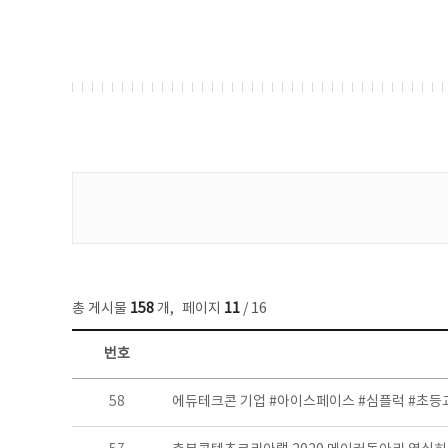
게시물 검색
총 게시물
158
개
,
페이지
11
/ 16
번호
콘텐츠이슈 목록 - 번호, 제목, 작성자, 파일, 조회수, 작성일 정보 제공
58
에듀테크콘 기업 #아이스페이스 #심플럭 #초