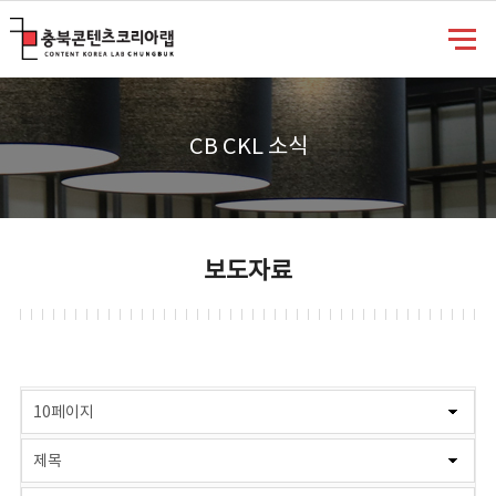
충북콘텐츠코리아랩
CB CKL 소식
보도자료
게시물 검색