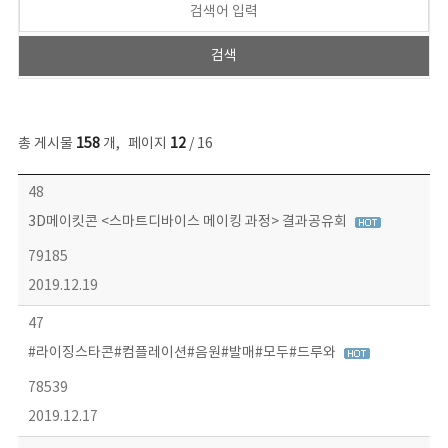
총 게시물
158
개
,
페이지
12
/ 16
콘텐츠이슈 목록 - 번호, 제목, 작성자, 파일, 조회수, 작성일 정보 제공
48
3D메이킷콘 <스마트디바이스 메이킹 과정> 결과공유회
79185
2019.12.19
47
#라이징스타콘#컴플레이션#음원#발매#모두#드루와
78539
2019.12.17