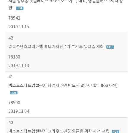
서울 성수동 핫플레이스 or.er(오르에르) 대표, 명품클래스 3회차 강
연!
78542
2019.11.15
42
충북콘텐츠코리아랩 홍보기자단 4기 부기즈 워크숍 개최
78180
2019.11.13
41
넥스트스타트업챌린지 창업자라면 반드시 알아야 할 TIPS(사진)
78500
2019.11.04
40
넥스트스타트업챌린지 크라우드펀딩 오픈을 위한 사전 교육