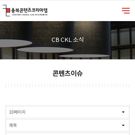
충북콘텐츠코리아랩
CB CKL 소식
콘텐츠이슈
게시물 검색