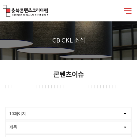
충북콘텐츠코리아랩
CB CKL 소식
콘텐츠이슈
게시물 검색