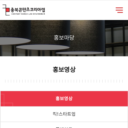
충북콘텐츠코리아랩
홍보마당
홍보영상
홍보영상
킥!스타트업