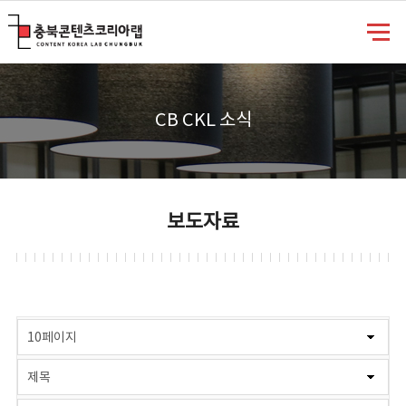
충북콘텐츠코리아랩
CB CKL 소식
보도자료
게시물 검색