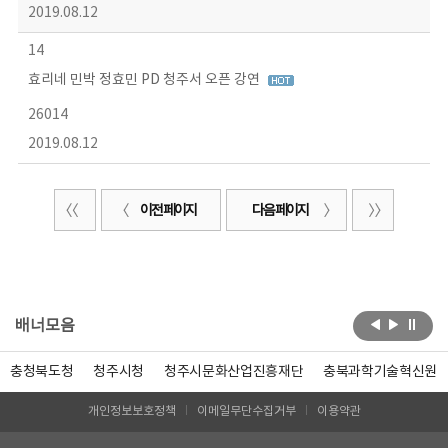
2019.08.12
14
효리네 민박 정효민 PD 청주서 오픈 강연
26014
2019.08.12
이전 페이지
다음 페이지
배너모음
충청북도청
청주시청
청주시문화산업진흥재단
충북과학기술혁신원
개인정보보호정책
이메일무단수집거부
이용약관