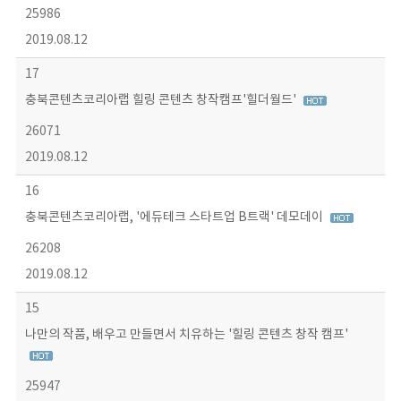
25986
2019.08.12
17
충북콘텐츠코리아랩 힐링 콘텐츠 창작캠프'힐더월드'
26071
2019.08.12
16
충북콘텐츠코리아랩, '에듀테크 스타트업 B트랙' 데모데이
26208
2019.08.12
15
나만의 작품, 배우고 만들면서 치유하는 '힐링 콘텐츠 창작 캠프'
25947