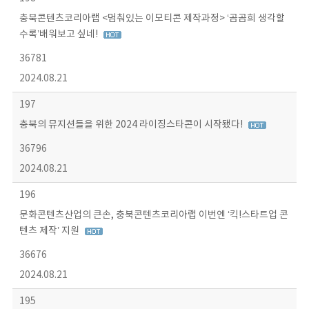
충북콘텐츠코리아랩 <멈춰있는 이모티콘 제작과정> ‘곰곰희 생각할
수록’배워보고 싶네!
36781
2024.08.21
197
충북의 뮤지션들을 위한 2024 라이징스타콘이 시작됐다!
36796
2024.08.21
196
문화콘텐츠산업의 큰손, 충북콘텐츠코리아랩 이번엔 ‘킥!스타트업 콘
텐츠 제작’ 지원
36676
2024.08.21
195