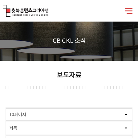
충북콘텐츠코리아랩
CB CKL 소식
보도자료
게시물 검색