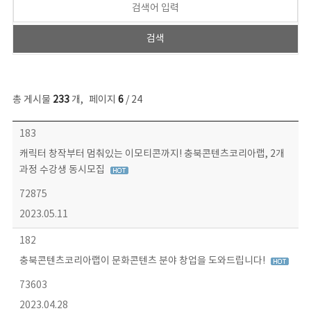
총 게시물
233
개
,
페이지
6
/ 24
보도자료 목록 - 번호, 제목, 작성자, 파일, 조회수, 작성일 정보 제공
183
캐릭터 창작부터 멈춰있는 이모티콘까지! 충북콘텐츠코리아랩, 2개
과정 수강생 동시모집
72875
2023.05.11
182
충북콘텐츠코리아랩이 문화콘텐츠 분야 창업을 도와드립니다!
73603
2023.04.28