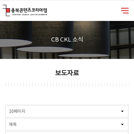
충북콘텐츠코리아랩
CB CKL 소식
보도자료
게시물 검색