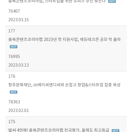
충북콘텐츠코리아랩, 스타트업을 위한 오피스 주인 찾는다
76407
2023.03.15
177
충북콘텐츠코리아랩 2023년 첫 지원사업, 에듀테크콘 공모 막 올라
76995
2023.03.13
176
청주문화재단, ㈜에이씨엔디씨와 손잡고 창업&스타트업 집중 육성
78363
2023.02.01
175
벌써 4연패! 충북콘텐츠코리아랩 전국평가, 올해도 최고등급