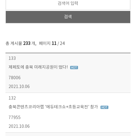
총 게시물
233
개
,
페이지
11
/ 24
보도자료 목록 - 번호, 제목, 작성자, 파일, 조회수, 작성일 정보 제공
133
제페토에 충북 미래지공원이 떴다!
78006
2021.10.06
132
충북콘텐츠코리아랩 '에듀테크쇼+초등교육전' 참가
77955
2021.10.06