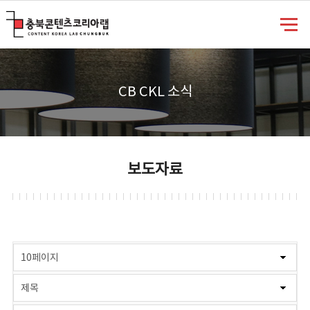
충북콘텐츠코리아랩
CB CKL 소식
보도자료
게시물 검색