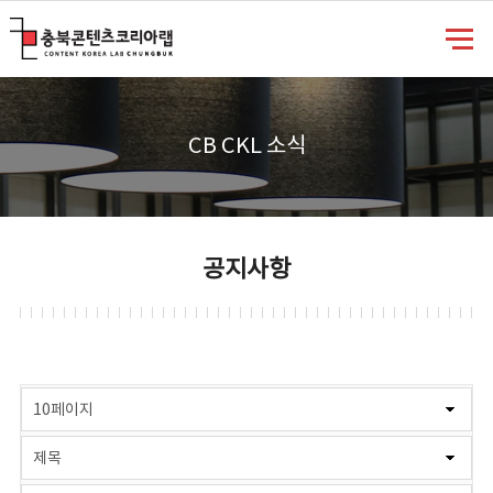
충북콘텐츠코리아랩
CB CKL 소식
공지사항
게시물 검색