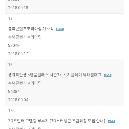
2018.09.18
17
충북콘텐츠코리아랩 개소식
충북콘텐츠코리아랩
53048
2018.09.17
16
생각의탄생 <명품클래스 시즌3>-왓챠플레이 박태훈대표
충북콘텐츠코리아랩
54384
2018.09.04
15
3D프린터 모델링 부수기 [3D스캐닝콘 초급과정 모집 안내]