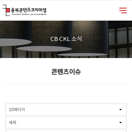
충북콘텐츠코리아랩
CB CKL 소식
콘텐츠이슈
게시물 검색