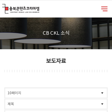
충북콘텐츠코리아랩
CB CKL 소식
보도자료
게시물 검색