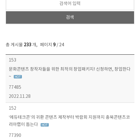
총 게시물
233
개
,
페이지
9
/ 24
보도자료 목록 - 번호, 제목, 작성자, 파일, 조회수, 작성일 정보 제공
153
문화콘텐츠 창작자들을 위한 최적의 창업패키지! 신청하면, 창업한다
~
77485
2022.11.28
152
‘에듀테크콘’의 귀환 콘텐츠 제작부터 박람회 지원까지 충북콘텐츠코
리아랩이 돕는다
77390