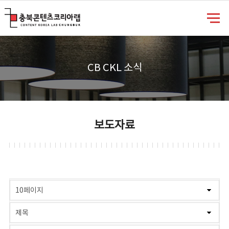
충북콘텐츠코리아랩
CB CKL 소식
보도자료
게시물 검색