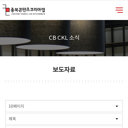
충북콘텐츠코리아랩
CB CKL 소식
보도자료
게시물 검색