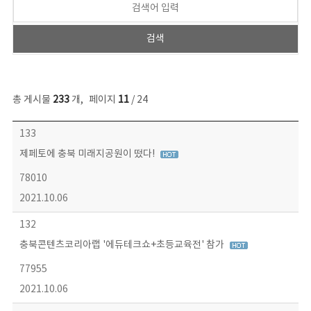
총 게시물
233
개
,
페이지
11
/ 24
보도자료 목록 - 번호, 제목, 작성자, 파일, 조회수, 작성일 정보 제공
133
제페토에 충북 미래지공원이 떴다!
78010
2021.10.06
132
충북콘텐츠코리아랩 '에듀테크쇼+초등교육전' 참가
77955
2021.10.06