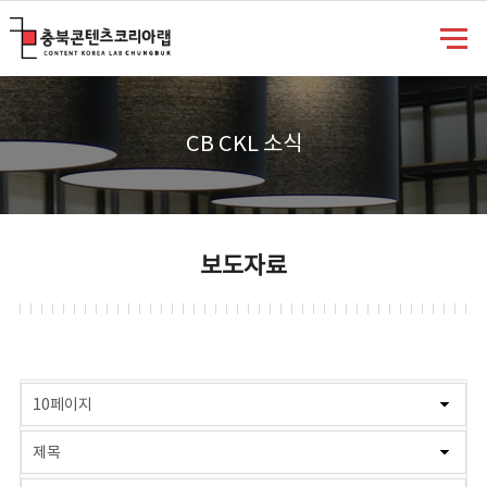
충북콘텐츠코리아랩
CB CKL 소식
보도자료
게시물 검색