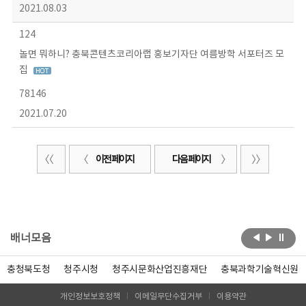
2021.08.03
124
놀면 뭐하니? 충북콘텐츠코리아랩 홍보기자단 여름방학 서포터즈 모
집
78146
2021.07.20
이전 페이지
다음 페이지
배너모음
충청북도청
청주시청
청주시문화산업진흥재단
충북과학기술혁신원
개인정보보호정책
이메일무단수집거부
이용약관