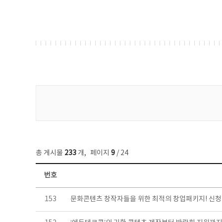
게시물 검색
총 게시물
233
개
,
페이지
9
/ 24
번호
보도자료 목록 - 번호, 제목, 작성자, 파일, 조회수, 작성일 정보 제공
153
문화콘텐츠 창작자들을 위한 최적의 창업패키지! 신청