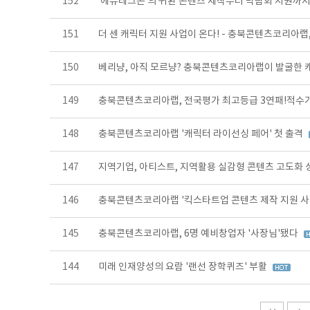
152
‘에듀테크콘’의 귀환 콘텐츠 제작부터 박람회 지원
151
더 센 캐릭터 지원 사업이 온다! - 충북콘텐츠코리아랩,
150
베리냥, 아직 모르냥? 충북콘텐츠코리아랩이 발굴한 
149
충북콘텐츠코리아랩, 전국평가 최고등급 3연패!적수
148
충북콘텐츠코리아랩 '캐릭터 라이선싱 페어' 첫 출격
147
지역기업, 아티스트, 지역활용 실감형 콘텐츠 고도화
146
충북콘텐츠코리아랩 '킥스타트업 콘텐츠 제작 지원 사업
145
충북콘텐츠코리아랩, 6명 예비창업자 '사장님'됐다
144
미래 인재양성의 요람 '랜선 장학퀴즈' 부활