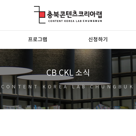
충북콘텐츠코리아랩
프로그램
신청하기
CB CKL 소식
CONTENT KOREA LAB CHUNGBUK