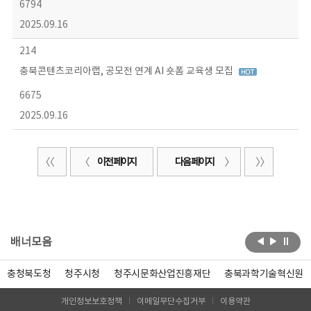
6794
2025.09.16
214
충북콘텐츠코리아랩, 공모전 연계 AI 숏폼 교육생 모집
6675
2025.09.16
이전 페이지
다음 페이지
배너모음
충청북도청
청주시청
청주시문화산업진흥재단
충북과학기술혁신원
개인정보보호정책
이메일무단수집거부
이용약관