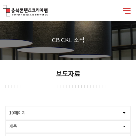
충북콘텐츠코리아랩
CB CKL 소식
보도자료
게시물 검색