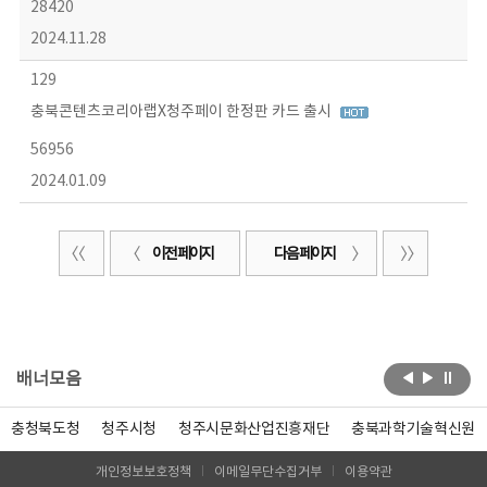
28420
2024.11.28
129
충북콘텐츠코리아랩X청주페이 한정판 카드 출시
56956
2024.01.09
이전 페이지
다음 페이지
배너모음
충청북도청
청주시청
청주시문화산업진흥재단
충북과학기술혁신원
개인정보보호정책
이메일무단수집거부
이용약관