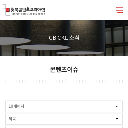
충북콘텐츠코리아랩
CB CKL 소식
콘텐츠이슈
게시물 검색