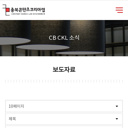
충북콘텐츠코리아랩
CB CKL 소식
보도자료
게시물 검색