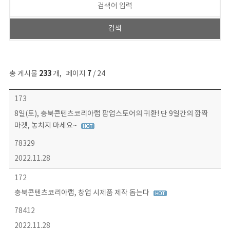
총 게시물
233
개
,
페이지
7
/ 24
보도자료 목록 - 번호, 제목, 작성자, 파일, 조회수, 작성일 정보 제공
173
8일(토), 충북콘텐츠코리아랩 팝업스토어의 귀환! 단 9일간의 깜짝
마켓, 놓치지 마세요~
78329
2022.11.28
172
충북콘텐츠코리아랩, 창업 시제품 제작 돕는다
78412
2022.11.28