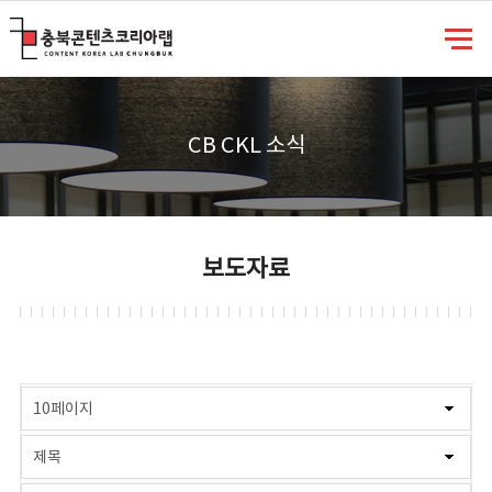
충북콘텐츠코리아랩
CB CKL 소식
보도자료
게시물 검색