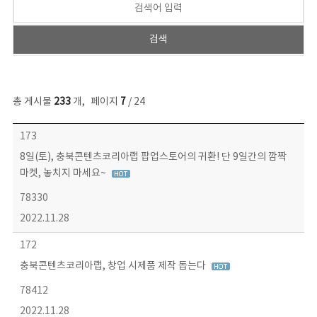
총 게시물
233
개
,
페이지
7
/ 24
보도자료 목록 - 번호, 제목, 작성자, 파일, 조회수, 작성일 정보 제공
173
8일(토), 충북콘텐츠코리아랩 팝업스토어의 귀환! 단 9일간의 깜짝
마켓, 놓치지 마세요~
78330
2022.11.28
172
충북콘텐츠코리아랩, 창업 시제품 제작 돕는다
78412
2022.11.28