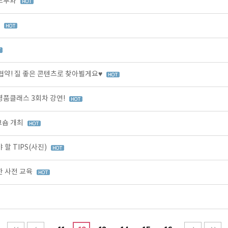
드루와
프
! 질 좋은 콘텐츠로 찾아뵐게요♥
 명품클래스 3회차 강연!
크숍 개최
 TIPS(사진)
 사전 교육