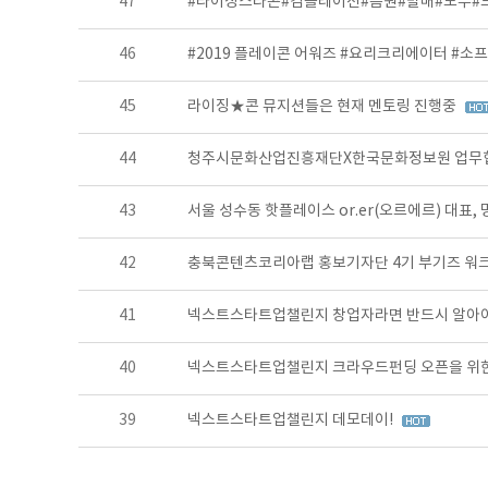
47
#라이징스타콘#컴플레이션#음원#발매#모두#
46
#2019 플레이콘 어워즈 #요리크리에이터 #소
45
라이징★콘 뮤지션들은 현재 멘토링 진행중
44
청주시문화산업진흥재단X한국문화정보원 업무협약
43
서울 성수동 핫플레이스 or.er(오르에르) 대표,
42
충북콘텐츠코리아랩 홍보기자단 4기 부기즈 워
41
넥스트스타트업챌린지 창업자라면 반드시 알아야 할
40
넥스트스타트업챌린지 크라우드펀딩 오픈을 위한
39
넥스트스타트업챌린지 데모데이!