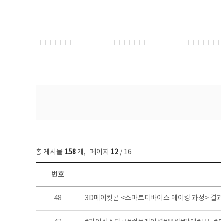
게시물 검색
총 게시물
158
개
,
페이지
12
/ 16
번호
콘텐츠이슈 목록 - 번호, 제목, 작성자, 파일, 조회수, 작성일 정보 제공
48
3D메이킷콘 <스마트디바이스 메이킹 과정> 