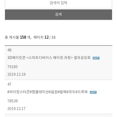
총 게시물
158
개
,
페이지
12
/ 16
콘텐츠이슈 목록 - 번호, 제목, 작성자, 파일, 조회수, 작성일 정보 제공
48
3D메이킷콘 <스마트디바이스 메이킹 과정> 결과공유회
79185
2019.12.19
47
#라이징스타콘#컴플레이션#음원#발매#모두#드루와
78539
2019.12.17