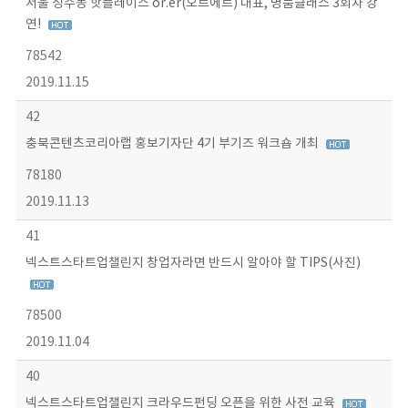
서울 성수동 핫플레이스 or.er(오르에르) 대표, 명품클래스 3회차 강
연!
78542
2019.11.15
42
충북콘텐츠코리아랩 홍보기자단 4기 부기즈 워크숍 개최
78180
2019.11.13
41
넥스트스타트업챌린지 창업자라면 반드시 알아야 할 TIPS(사진)
78500
2019.11.04
40
넥스트스타트업챌린지 크라우드펀딩 오픈을 위한 사전 교육