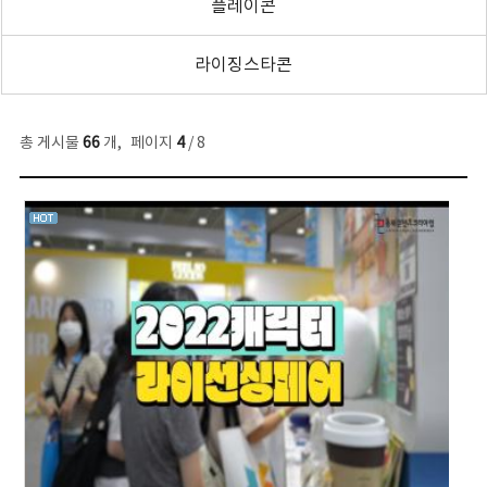
플레이콘
라이징스타콘
총 게시물
66
개
,
페이지
4
/ 8