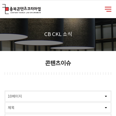
충북콘텐츠코리아랩
CB CKL 소식
콘텐츠이슈
게시물 검색