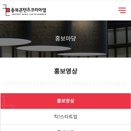
충북콘텐츠코리아랩
홍보마당
홍보영상
홍보영상
킥!스타트업