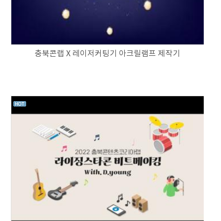
충북콘랩 X 레이저커팅기 아크릴램프 제작기