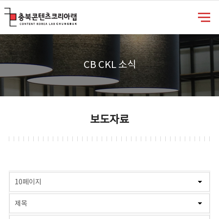
충북콘텐츠코리아랩
CB CKL 소식
보도자료
게시물 검색