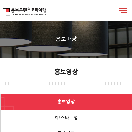
충북콘텐츠코리아랩
홍보마당
홍보영상
홍보영상
킥!스타트업