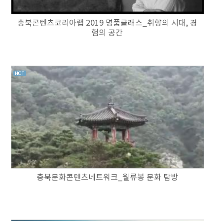
충북콘텐츠코리아랩 2019 명품클래스_취향의 시대, 경
험의 공간
충북문화콘텐츠네트워크_월류봉 문화 탐방