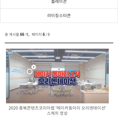
플레이콘
라이징스타콘
총 게시물
66
개
,
페이지
6
/ 8
2020 충북콘텐츠코리아랩 '메이커동아리 오리엔테이션'
스케치 영상