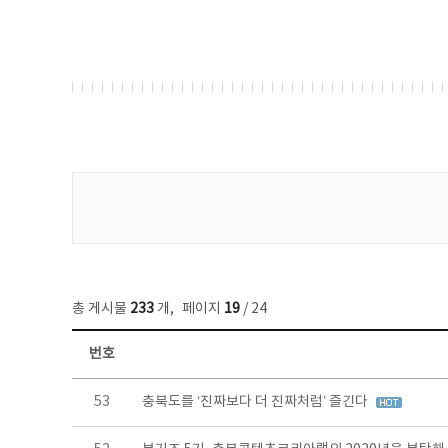
게시물 검색
총 게시물
233
개
,
페이지
19
/ 24
번호
보도자료 목록 - 번호, 제목, 작성자, 파일, 조회수, 작성일 정보 제공
53
충북도를 ‘진짜보다 더 진짜처럼’ 즐긴다