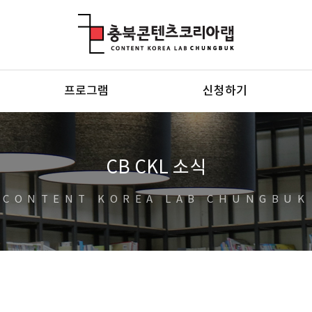
충북콘텐츠코리아랩
프로그램
신청하기
CB CKL 소식
CONTENT KOREA LAB CHUNGBUK