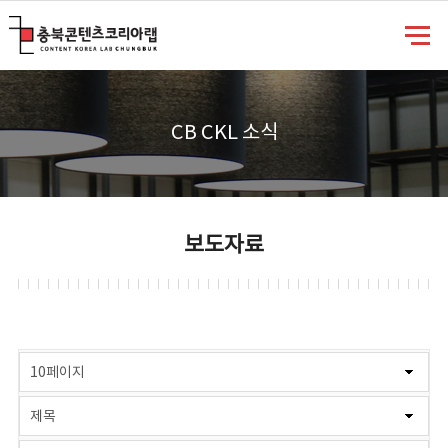
충북콘텐츠코리아랩
CB CKL 소식
보도자료
게시물 검색