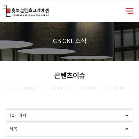
충북콘텐츠코리아랩
CB CKL 소식
콘텐츠이슈
게시물 검색