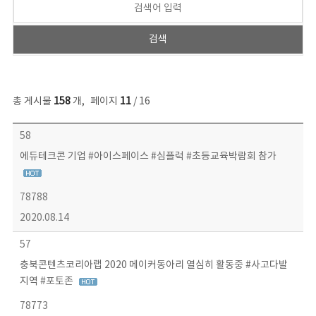
총 게시물
158
개
,
페이지
11
/ 16
콘텐츠이슈 목록 - 번호, 제목, 작성자, 파일, 조회수, 작성일 정보 제공
58
에듀테크콘 기업 #아이스페이스 #심플럭 #초등교육박람회 참가
78788
2020.08.14
57
충북콘텐츠코리아랩 2020 메이커동아리 열심히 활동중 #사고다발
지역 #포토존
78773