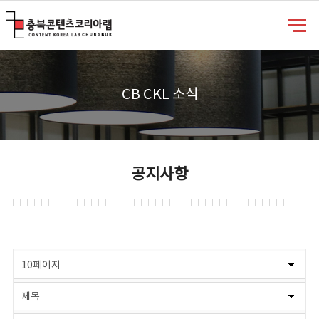
충북콘텐츠코리아랩
CB CKL 소식
공지사항
게시물 검색