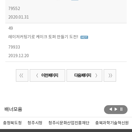
79552
2020.01.31
49
레이저커팅기로 케이크 토퍼 만들기 도전!
79933
2019.12.20
이전 페이지
다음 페이지
배너모음
충청북도청
청주시청
청주시문화산업진흥재단
충북과학기술혁신원