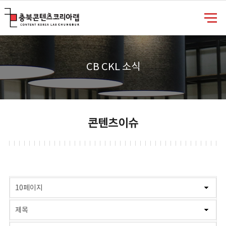
충북콘텐츠코리아랩
CB CKL 소식
콘텐츠이슈
게시물 검색