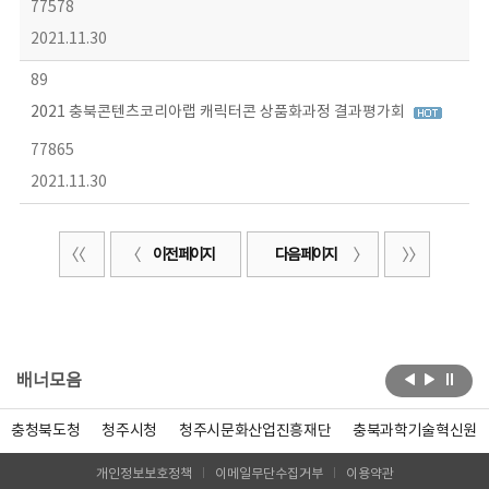
77578
2021.11.30
89
2021 충북콘텐츠코리아랩 캐릭터콘 상품화과정 결과평가회
77865
2021.11.30
이전 페이지
다음 페이지
배너모음
충청북도청
청주시청
청주시문화산업진흥재단
충북과학기술혁신원
개인정보보호정책
이메일무단수집거부
이용약관