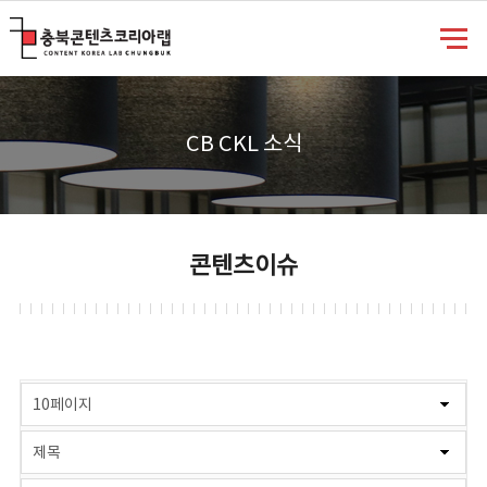
충북콘텐츠코리아랩
CB CKL 소식
콘텐츠이슈
게시물 검색