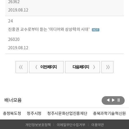
26362
2019.08.12
24
진중권 교수로부터 듣는 '미디어와 상상력의 시대'
26020
2019.08.12
이전 페이지
다음 페이지
배너모음
충청북도청
청주시청
청주시문화산업진흥재단
충북과학기술혁신원
개인정보보호정책
이메일무단수집거부
이용약관