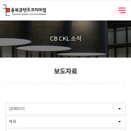
충북콘텐츠코리아랩
CB CKL 소식
보도자료
게시물 검색