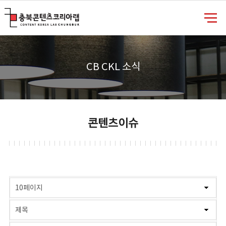
충북콘텐츠코리아랩
CB CKL 소식
콘텐츠이슈
게시물 검색