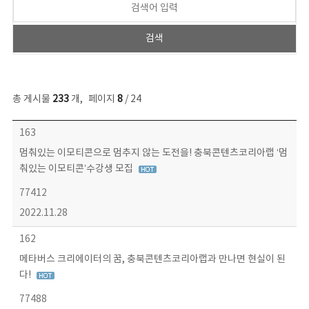
총 게시물
233
개
,
페이지
8
/ 24
보도자료 목록 - 번호, 제목, 작성자, 파일, 조회수, 작성일 정보 제공
163
멈춰있는 이모티콘으로 멈추지 않는 도전을! 충북콘텐츠코리아랩 ‘멈
춰있는 이모티콘’수강생 모집
77412
2022.11.28
162
메타버스 크리에이터의 꿈, 충북콘텐츠코리아랩과 만나면 현실이 된
다!
77488