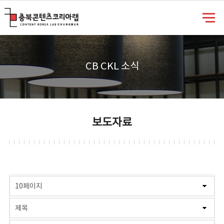
충북콘텐츠코리아랩
CB CKL 소식
보도자료
게시물 검색