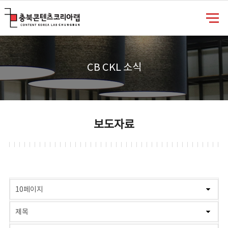
충북콘텐츠코리아랩
CB CKL 소식
보도자료
게시물 검색