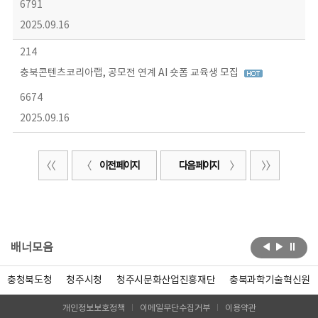
6791
2025.09.16
214
충북콘텐츠코리아랩, 공모전 연계 AI 숏폼 교육생 모집
6674
2025.09.16
이전 페이지
다음 페이지
배너모음
충청북도청
청주시청
청주시문화산업진흥재단
충북과학기술혁신원
개인정보보호정책
이메일무단수집거부
이용약관