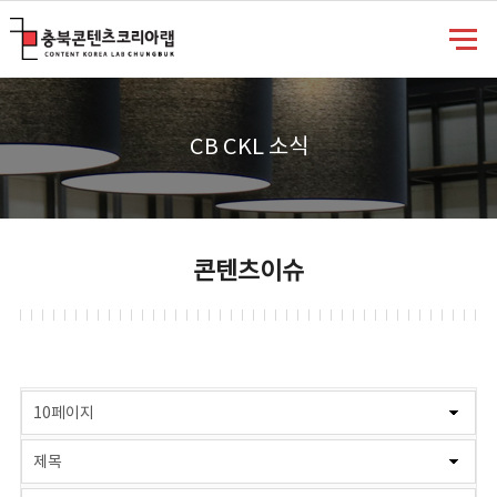
충북콘텐츠코리아랩
CB CKL 소식
콘텐츠이슈
게시물 검색