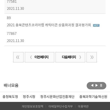
77581
2021.11.30
89
2021 충북콘텐츠코리아랩 캐릭터콘 상품화과정 결과평가회
77867
2021.11.30
이전 페이지
다음 페이지
배너모음
충청북도청
청주시청
청주시문화산업진흥재단
충북과학기술혁신원
개인정보보호정책
이메일무단수집거부
이용약관