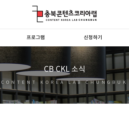
충북콘텐츠코리아랩
프로그램
신청하기
CB CKL 소식
CONTENT KOREA LAB CHUNGBUK