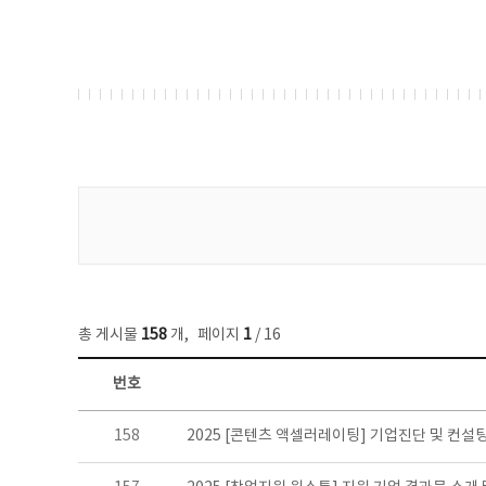
게시물 검색
총 게시물
158
개
,
페이지
1
/ 16
번호
콘텐츠이슈 목록 - 번호, 제목, 작성자, 파일, 조회수, 작성일 정보 제공
158
2025 [콘텐츠 액셀러레이팅] 기업진단 및 컨설