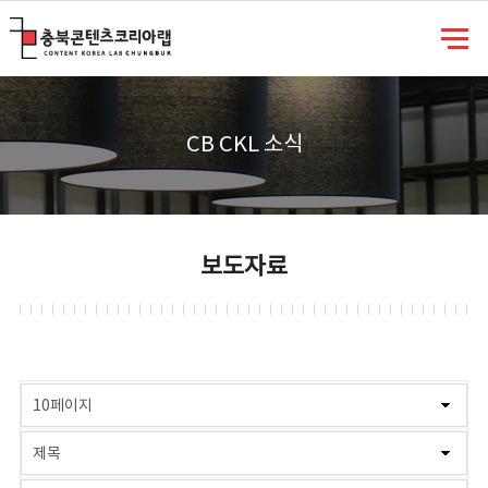
충북콘텐츠코리아랩
CB CKL 소식
보도자료
게시물 검색