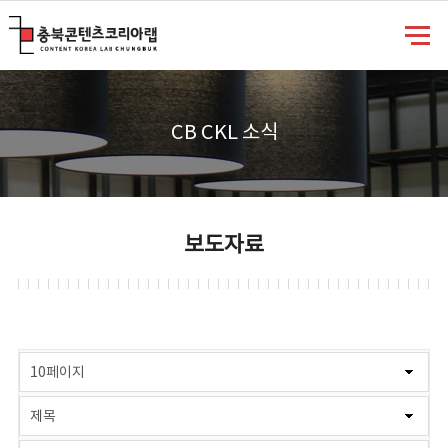
충북콘텐츠코리아랩
CB CKL 소식
보도자료
게시물 검색