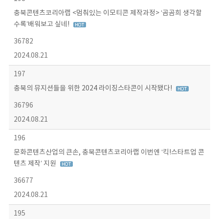
충북콘텐츠코리아랩 <멈춰있는 이모티콘 제작과정> ‘곰곰희 생각할
수록’배워보고 싶네!
36782
2024.08.21
197
충북의 뮤지션들을 위한 2024 라이징스타콘이 시작됐다!
36796
2024.08.21
196
문화콘텐츠산업의 큰손, 충북콘텐츠코리아랩 이번엔 ‘킥!스타트업 콘
텐츠 제작’ 지원
36677
2024.08.21
195